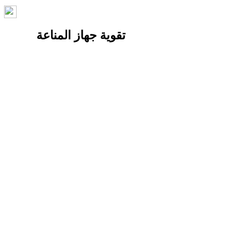
تقوية جهاز المناعة
*غسل اليدين بأستمرار
*التأكد من حصول الجسم علي الفيتامين
*تناول الطعام الصحي
*تقليل مستويات التوتر
*ممارسة التمارين الرياضية
*النوم لوقت كاف
*الاقلاع عن التدخين
*التعرض الي اشعة الشمس