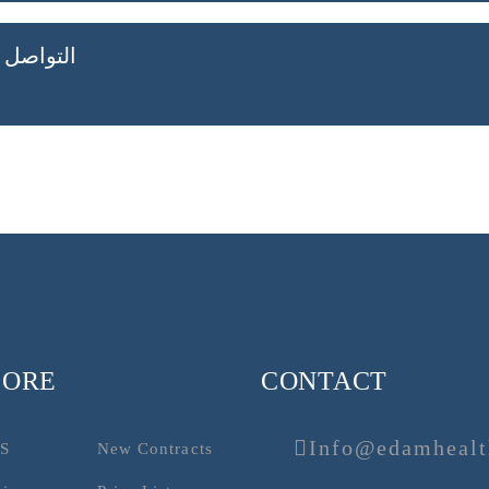
التواصل 
LORE
CONTACT
Info@edamheal
US
New Contracts