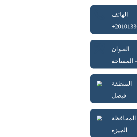
الهاتف
+2010133
العنوان
المنطقة
فيصل
المحافظة
الجيزة