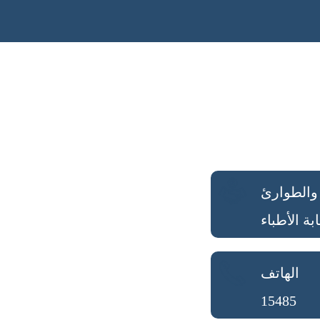
 والطوارئ
بة الأطباء
الهاتف
15485